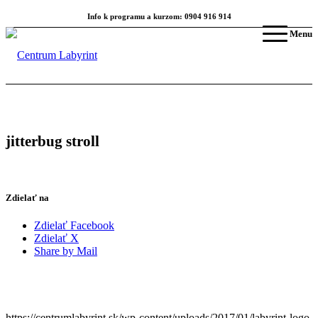
Info k programu a kurzom: 0904 916 914
Menu
jitterbug stroll
Zdielať na
Zdielať Facebook
Zdielať X
Share by Mail
https://centrumlabyrint.sk/wp-content/uploads/2017/01/labyrint-logo-