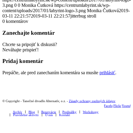
3.png
0
0
Monika Čutková
https://centrumlabyrint.sk/wp-
content/uploads/2017/01/labyrint-logo-3.png
Monika Čutková
2019-
03-11 22:21:57
2019-03-11 22:21:57
jitterbug stroll
0
komentárov
Zanechajte komentár
Chcete sa pripojiť k diskusii?
Neváhajte prispieť!
Pridaj komentár
Prepáčte, ale pred zanechaním komentára sa musíte
prihlásiť
.
© Copyright - Tanečné divadlo Alternatív, o.z. -
Zásady ochrany osobných údajov
Facebook
Flickr
Youtub
Archív
Blog
Rezervácie
Prednášky
Workshopy
Pravidelné aktivity
O nás
Kontakt