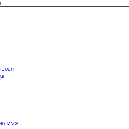
4
RE DETI
MI
HO TANCA