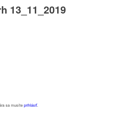
rh 13_11_2019
ára sa musíte
prihlásiť
.