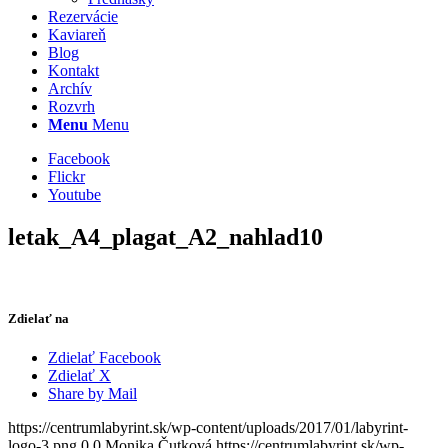
Rezervácie
Kaviareň
Blog
Kontakt
Archív
Rozvrh
Menu
Menu
Facebook
Flickr
Youtube
letak_A4_plagat_A2_nahlad10
Zdielať na
Zdielať Facebook
Zdielať X
Share by Mail
https://centrumlabyrint.sk/wp-content/uploads/2017/01/labyrint-
logo-3.png
0
0
Monika Čutková
https://centrumlabyrint.sk/wp-