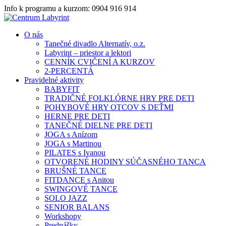
Info k programu a kurzom: 0904 916 914
O nás
Tanečné divadlo Alternatív, o.z.
Labyrint – priestor a lektori
CENNÍK CVIČENÍ A KURZOV
2-PERCENTÁ
Pravidelné aktivity
BABYFIT
TRADIČNÉ FOLKLÓRNE HRY PRE DETI
POHYBOVÉ HRY OTCOV S DEŤMI
HERNE PRE DETI
TANEČNÉ DIELNE PRE DETI
JOGA s Anízom
JOGA s Martinou
PILATES s Ivanou
OTVORENÉ HODINY SÚČASNÉHO TANCA
BRUŠNÉ TANCE
FITDANCE s Anitou
SWINGOVÉ TANCE
SOLO JAZZ
SENIOR BALANS
Workshopy
Prednášky