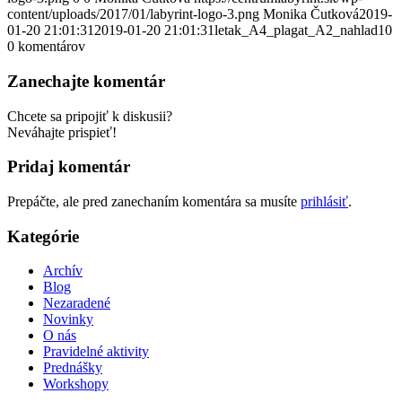
content/uploads/2017/01/labyrint-logo-3.png
Monika Čutková
2019-
01-20 21:01:31
2019-01-20 21:01:31
letak_A4_plagat_A2_nahlad10
0
komentárov
Zanechajte komentár
Chcete sa pripojiť k diskusii?
Neváhajte prispieť!
Pridaj komentár
Prepáčte, ale pred zanechaním komentára sa musíte
prihlásiť
.
Kategórie
Archív
Blog
Nezaradené
Novinky
O nás
Pravidelné aktivity
Prednášky
Workshopy