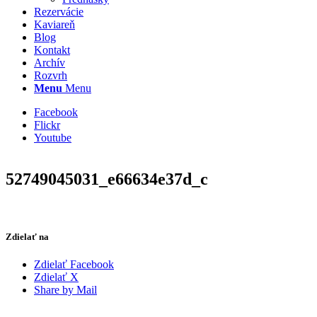
Rezervácie
Kaviareň
Blog
Kontakt
Archív
Rozvrh
Menu
Menu
Facebook
Flickr
Youtube
52749045031_e66634e37d_c
Zdielať na
Zdielať Facebook
Zdielať X
Share by Mail