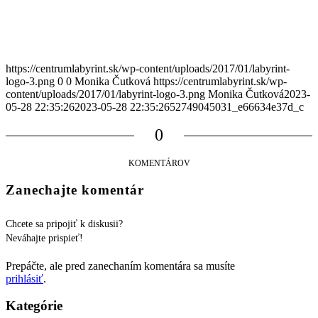
https://centrumlabyrint.sk/wp-content/uploads/2017/01/labyrint-
logo-3.png
0
0
Monika Čutková
https://centrumlabyrint.sk/wp-
content/uploads/2017/01/labyrint-logo-3.png
Monika Čutková
2023-
05-28 22:35:26
2023-05-28 22:35:26
52749045031_e66634e37d_c
0
KOMENTÁROV
Zanechajte komentár
Chcete sa pripojiť k diskusii?
Neváhajte prispieť!
Prepáčte, ale pred zanechaním komentára sa musíte
prihlásiť
.
Kategórie