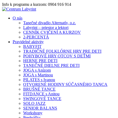
Info k programu a kurzom: 0904 916 914
O nás
Tanečné divadlo Alternatív, o.z.
Labyrint – priestor a lektori
CENNÍK CVIČENÍ A KURZOV
2-PERCENTÁ
Pravidelné aktivity
BABYFIT
TRADIČNÉ FOLKLÓRNE HRY PRE DETI
POHYBOVÉ HRY OTCOV S DEŤMI
HERNE PRE DETI
TANEČNÉ DIELNE PRE DETI
JOGA s Anízom
JOGA s Martinou
PILATES s Ivanou
OTVORENÉ HODINY SÚČASNÉHO TANCA
BRUŠNÉ TANCE
FITDANCE s Anitou
SWINGOVÉ TANCE
SOLO JAZZ
SENIOR BALANS
Workshopy
Prednášky