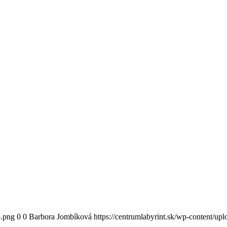
3.png
0
0
Barbora Jombíková
https://centrumlabyrint.sk/wp-content/up