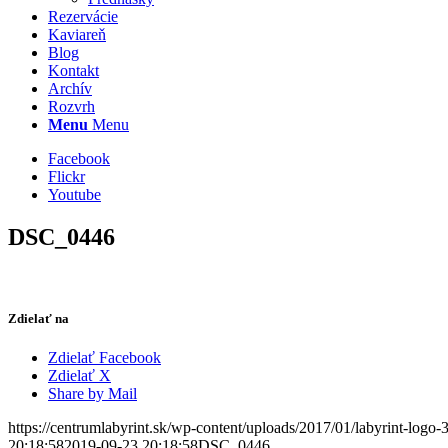
Rezervácie
Kaviareň
Blog
Kontakt
Archív
Rozvrh
Menu
Menu
Facebook
Flickr
Youtube
DSC_0446
Zdielať na
Zdielať Facebook
Zdielať X
Share by Mail
https://centrumlabyrint.sk/wp-content/uploads/2017/01/labyrint-logo-
20:18:58
2019-09-23 20:18:58
DSC_0446