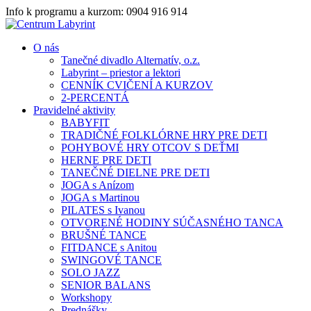
Info k programu a kurzom: 0904 916 914
O nás
Tanečné divadlo Alternatív, o.z.
Labyrint – priestor a lektori
CENNÍK CVIČENÍ A KURZOV
2-PERCENTÁ
Pravidelné aktivity
BABYFIT
TRADIČNÉ FOLKLÓRNE HRY PRE DETI
POHYBOVÉ HRY OTCOV S DEŤMI
HERNE PRE DETI
TANEČNÉ DIELNE PRE DETI
JOGA s Anízom
JOGA s Martinou
PILATES s Ivanou
OTVORENÉ HODINY SÚČASNÉHO TANCA
BRUŠNÉ TANCE
FITDANCE s Anitou
SWINGOVÉ TANCE
SOLO JAZZ
SENIOR BALANS
Workshopy
Prednášky