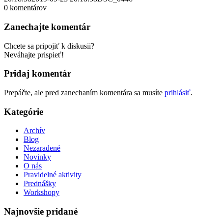
0
komentárov
Zanechajte komentár
Chcete sa pripojiť k diskusii?
Neváhajte prispieť!
Pridaj komentár
Prepáčte, ale pred zanechaním komentára sa musíte
prihlásiť
.
Kategórie
Archív
Blog
Nezaradené
Novinky
O nás
Pravidelné aktivity
Prednášky
Workshopy
Najnovšie pridané