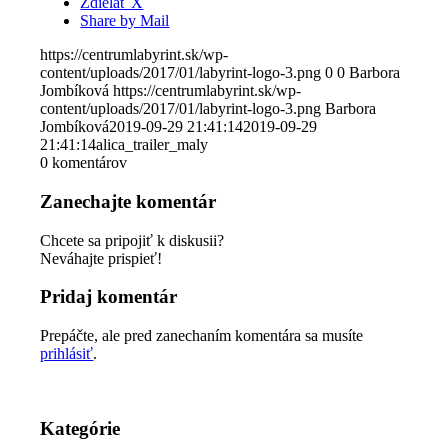
Zdielať X
Share by Mail
https://centrumlabyrint.sk/wp-
content/uploads/2017/01/labyrint-logo-3.png
0
0
Barbora
Jombíková
https://centrumlabyrint.sk/wp-
content/uploads/2017/01/labyrint-logo-3.png
Barbora
Jombíková
2019-09-29 21:41:14
2019-09-29
21:41:14
alica_trailer_maly
0
komentárov
Zanechajte komentár
Chcete sa pripojiť k diskusii?
Neváhajte prispieť!
Pridaj komentár
Prepáčte, ale pred zanechaním komentára sa musíte
prihlásiť
.
Kategórie