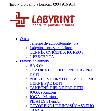
Info k programu a kurzom: 0904 916 914
O nás
Tanečné divadlo Alternatív, o.z.
Labyrint – priestor a lektori
CENNÍK CVIČENÍ A KURZOV
2-PERCENTÁ
Pravidelné aktivity
BABYFIT
TRADIČNÉ FOLKLÓRNE HRY PRE
DETI
POHYBOVÉ HRY OTCOV S DEŤMI
HERNE PRE DETI
TANEČNÉ DIELNE PRE DETI
JOGA s Anízom
JOGA s Martinou
PILATES s Ivanou
OTVORENÉ HODINY SÚČASNÉHO
TANCA