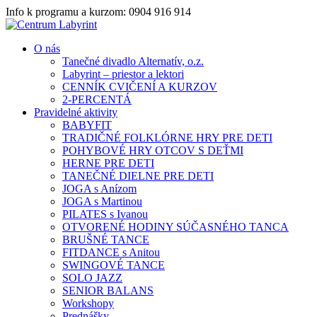
Info k programu a kurzom: 0904 916 914
O nás
Tanečné divadlo Alternatív, o.z.
Labyrint – priestor a lektori
CENNÍK CVIČENÍ A KURZOV
2-PERCENTÁ
Pravidelné aktivity
BABYFIT
TRADIČNÉ FOLKLÓRNE HRY PRE DETI
POHYBOVÉ HRY OTCOV S DEŤMI
HERNE PRE DETI
TANEČNÉ DIELNE PRE DETI
JOGA s Anízom
JOGA s Martinou
PILATES s Ivanou
OTVORENÉ HODINY SÚČASNÉHO TANCA
BRUŠNÉ TANCE
FITDANCE s Anitou
SWINGOVÉ TANCE
SOLO JAZZ
SENIOR BALANS
Workshopy
Prednášky