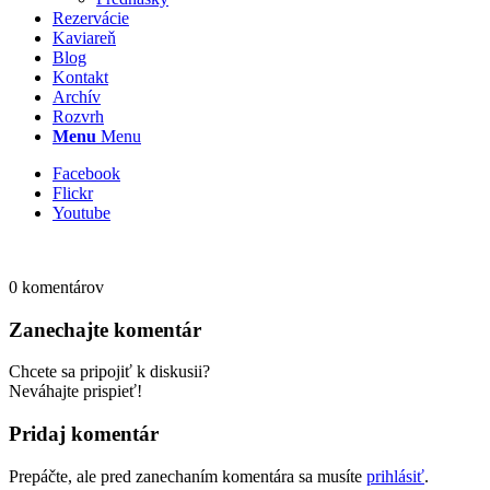
Rezervácie
Kaviareň
Blog
Kontakt
Archív
Rozvrh
Menu
Menu
Facebook
Flickr
Youtube
0
komentárov
Zanechajte komentár
Chcete sa pripojiť k diskusii?
Neváhajte prispieť!
Pridaj komentár
Prepáčte, ale pred zanechaním komentára sa musíte
prihlásiť
.