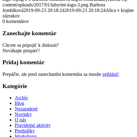
content/uploads/2017/01/labyrint-logo-3.png
Barbora
Jombíková
2019-09-23 20:18:24
2019-09-23 20:18:24
Alica v krajine
zázrakov
0
komentárov
Zanechajte komentár
Chcete sa pripojiť k diskusii?
Neváhajte prispieť!
Pridaj komentár
Prepáčte, ale pred zanechaním komentára sa musíte
prihlásiť
.
Kategórie
Archív
Blog
Nezaradené
Novinky
O nás
Pravidelné aktivity
Prednášky
Workshopy