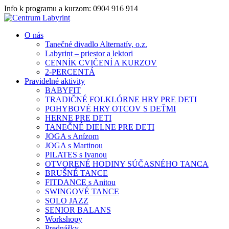
Info k programu a kurzom: 0904 916 914
O nás
Tanečné divadlo Alternatív, o.z.
Labyrint – priestor a lektori
CENNÍK CVIČENÍ A KURZOV
2-PERCENTÁ
Pravidelné aktivity
BABYFIT
TRADIČNÉ FOLKLÓRNE HRY PRE DETI
POHYBOVÉ HRY OTCOV S DEŤMI
HERNE PRE DETI
TANEČNÉ DIELNE PRE DETI
JOGA s Anízom
JOGA s Martinou
PILATES s Ivanou
OTVORENÉ HODINY SÚČASNÉHO TANCA
BRUŠNÉ TANCE
FITDANCE s Anitou
SWINGOVÉ TANCE
SOLO JAZZ
SENIOR BALANS
Workshopy
Prednášky