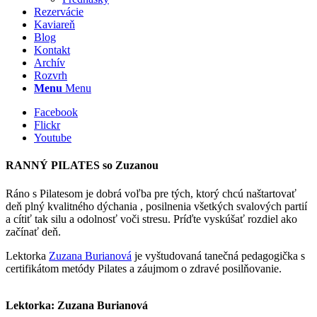
Rezervácie
Kaviareň
Blog
Kontakt
Archív
Rozvrh
Menu
Menu
Facebook
Flickr
Youtube
RANNÝ PILATES so Zuzanou
Ráno s Pilatesom je dobrá voľba pre tých, ktorý chcú naštartovať
deň plný kvalitného dýchania , posilnenia všetkých svalových partií
a cítiť tak silu a odolnosť voči stresu. Príďte vyskúšať rozdiel ako
začínať deň.
Lektorka
Zuzana Burianová
je vyštudovaná tanečná pedagogička s
certifikátom metódy Pilates a záujmom o zdravé posilňovanie.
Lektorka: Zuzana Burianová