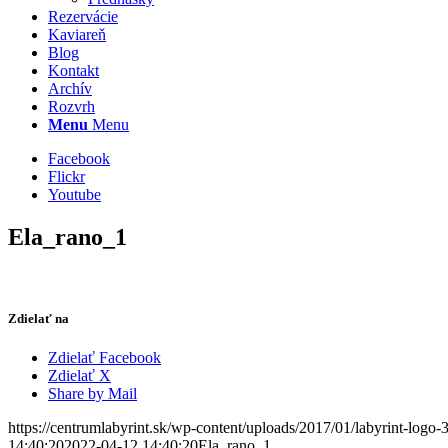
Rezervácie
Kaviareň
Blog
Kontakt
Archív
Rozvrh
Menu
Menu
Facebook
Flickr
Youtube
Ela_rano_1
Zdielať na
Zdielať Facebook
Zdielať X
Share by Mail
https://centrumlabyrint.sk/wp-content/uploads/2017/01/labyrint-logo-
14:40:20
2022-04-12 14:40:20
Ela_rano_1