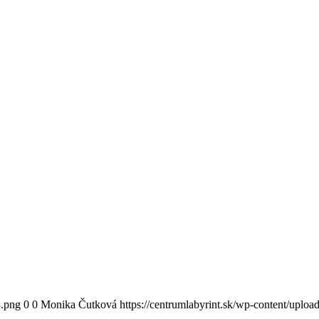
3.png
0
0
Monika Čutková
https://centrumlabyrint.sk/wp-content/uploa