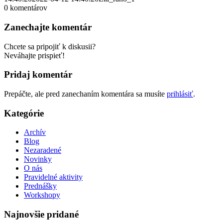
0
komentárov
Zanechajte komentár
Chcete sa pripojiť k diskusii?
Neváhajte prispieť!
Pridaj komentár
Prepáčte, ale pred zanechaním komentára sa musíte
prihlásiť
.
Kategórie
Archív
Blog
Nezaradené
Novinky
O nás
Pravidelné aktivity
Prednášky
Workshopy
Najnovšie pridané