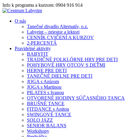
Info k programu a kurzom: 0904 916 914
O nás
Tanečné divadlo Alternatív, o.z.
Labyrint – priestor a lektori
CENNÍK CVIČENÍ A KURZOV
2-PERCENTÁ
Pravidelné aktivity
BABYFIT
TRADIČNÉ FOLKLÓRNE HRY PRE DETI
POHYBOVÉ HRY OTCOV S DEŤMI
HERNE PRE DETI
TANEČNÉ DIELNE PRE DETI
JOGA s Anízom
JOGA s Martinou
PILATES s Ivanou
OTVORENÉ HODINY SÚČASNÉHO TANCA
BRUŠNÉ TANCE
FITDANCE s Anitou
SWINGOVÉ TANCE
SOLO JAZZ
SENIOR BALANS
Workshopy
Prednášky