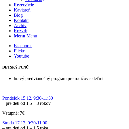
Rezervácie
Kaviareň
Blog
Kontakt
Archív
Rozvrh
Menu
Menu
Facebook
Flickr
Youtube
DETSKÝ PUNČ
hravý predvianočný program pre rodičov s deťmi
Pondelok 15.12. 9:30-11:30
– pre deti od 1,5 – 3 rokov
Vstupné: 7€
Streda 17.12. 9:30-11:00
– pre deti od 1 – 1,5 roka