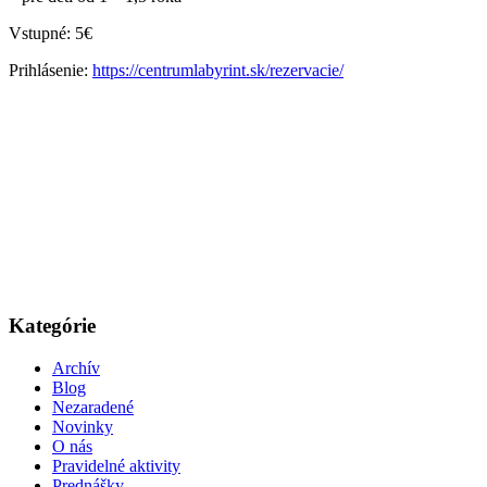
Vstupné: 5€
Prihlásenie:
https://centrumlabyrint.sk/rezervacie/
Kategórie
Archív
Blog
Nezaradené
Novinky
O nás
Pravidelné aktivity
Prednášky