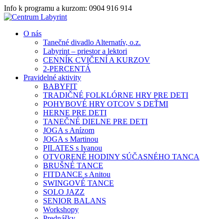
Info k programu a kurzom: 0904 916 914
O nás
Tanečné divadlo Alternatív, o.z.
Labyrint – priestor a lektori
CENNÍK CVIČENÍ A KURZOV
2-PERCENTÁ
Pravidelné aktivity
BABYFIT
TRADIČNÉ FOLKLÓRNE HRY PRE DETI
POHYBOVÉ HRY OTCOV S DEŤMI
HERNE PRE DETI
TANEČNÉ DIELNE PRE DETI
JOGA s Anízom
JOGA s Martinou
PILATES s Ivanou
OTVORENÉ HODINY SÚČASNÉHO TANCA
BRUŠNÉ TANCE
FITDANCE s Anitou
SWINGOVÉ TANCE
SOLO JAZZ
SENIOR BALANS
Workshopy
Prednášky