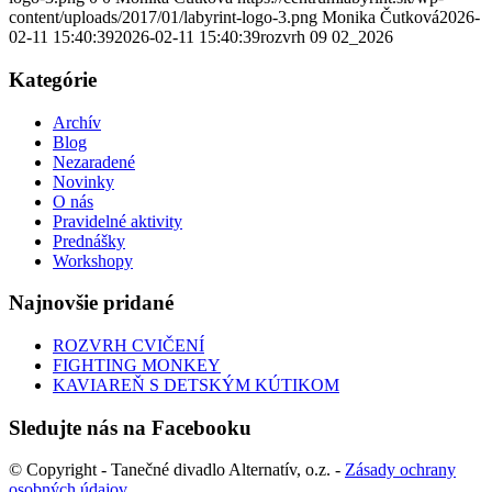
content/uploads/2017/01/labyrint-logo-3.png
Monika Čutková
2026-
02-11 15:40:39
2026-02-11 15:40:39
rozvrh 09 02_2026
Kategórie
Archív
Blog
Nezaradené
Novinky
O nás
Pravidelné aktivity
Prednášky
Workshopy
Najnovšie pridané
ROZVRH CVIČENÍ
FIGHTING MONKEY
KAVIAREŇ S DETSKÝM KÚTIKOM
Sledujte nás na Facebooku
© Copyright - Tanečné divadlo Alternatív, o.z. -
Zásady ochrany
osobných údajov