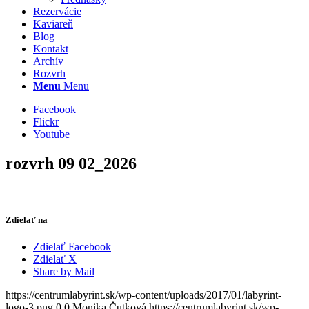
Rezervácie
Kaviareň
Blog
Kontakt
Archív
Rozvrh
Menu
Menu
Facebook
Flickr
Youtube
rozvrh 09 02_2026
Zdielať na
Zdielať Facebook
Zdielať X
Share by Mail
https://centrumlabyrint.sk/wp-content/uploads/2017/01/labyrint-
logo-3.png
0
0
Monika Čutková
https://centrumlabyrint.sk/wp-