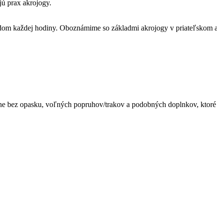
jú prax akrojogy.
ladom každej hodiny. Oboznámime so základmi akrojogy v priateľskom 
álne bez opasku, voľných popruhov/trakov a podobných doplnkov, ktor