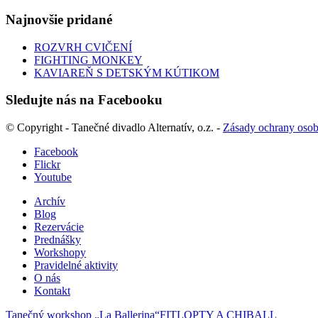
Najnovšie pridané
ROZVRH CVIČENÍ
FIGHTING MONKEY
KAVIAREŇ S DETSKÝM KÚTIKOM
Sledujte nás na Facebooku
© Copyright - Tanečné divadlo Alternatív, o.z. -
Zásady ochrany oso
Facebook
Flickr
Youtube
Archív
Blog
Rezervácie
Prednášky
Workshopy
Pravidelné aktivity
O nás
Kontakt
Tanečný workshop „La Ballerina“
FITLOPTY A CHIBALL