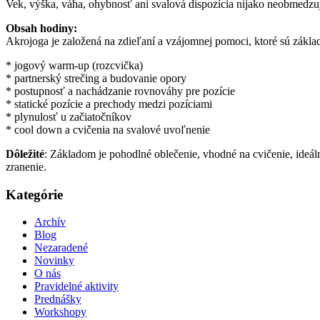
Vek, výška, váha, ohybnosť ani svalová dispozícia nijako neobmedzu
Obsah hodiny:
Akrojoga je založená na zdieľaní a vzájomnej pomoci, ktoré sú zák
* jogový warm-up (rozcvička)
* partnerský strečing a budovanie opory
* postupnosť a nachádzanie rovnováhy pre pozície
* statické pozície a prechody medzi pozíciami
* plynulosť u začiatočníkov
* cool down a cvičenia na svalové uvoľnenie
Dôležité
: Základom je pohodlné oblečenie, vhodné na cvičenie, ide
zranenie.
Kategórie
Archív
Blog
Nezaradené
Novinky
O nás
Pravidelné aktivity
Prednášky
Workshopy