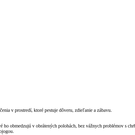
enia v prostredí, ktoré pestuje dôveru, zdieľanie a zábavu.
ré ho obmedzujú v obrátených polohách, bez vážnych problémov s chrbt
ojogou.