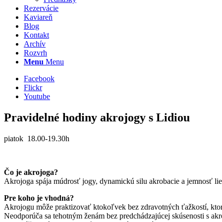
Rezervácie
Kaviareň
Blog
Kontakt
Archív
Rozvrh
Menu
Menu
Facebook
Flickr
Youtube
Pravidelné hodiny akrojogy s Lidiou
piatok 18.00-19.30h
Čo je akrojoga?
Akrojoga spája múdrosť jogy, dynamickú silu akrobacie a jemnosť lieč
Pre koho je vhodná?
Akrojogu môže praktizovať ktokoľvek bez zdravotných ťažkostí, kto
Neodporúča sa tehotným ženám bez predchádzajúcej skúsenosti s akr