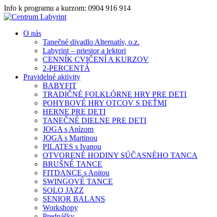
Info k programu a kurzom: 0904 916 914
O nás
Tanečné divadlo Alternatív, o.z.
Labyrint – priestor a lektori
CENNÍK CVIČENÍ A KURZOV
2-PERCENTÁ
Pravidelné aktivity
BABYFIT
TRADIČNÉ FOLKLÓRNE HRY PRE DETI
POHYBOVÉ HRY OTCOV S DEŤMI
HERNE PRE DETI
TANEČNÉ DIELNE PRE DETI
JOGA s Anízom
JOGA s Martinou
PILATES s Ivanou
OTVORENÉ HODINY SÚČASNÉHO TANCA
BRUŠNÉ TANCE
FITDANCE s Anitou
SWINGOVÉ TANCE
SOLO JAZZ
SENIOR BALANS
Workshopy
Prednášky