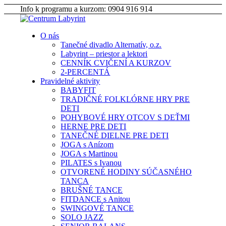
Info k programu a kurzom: 0904 916 914
O nás
Tanečné divadlo Alternatív, o.z.
Labyrint – priestor a lektori
CENNÍK CVIČENÍ A KURZOV
2-PERCENTÁ
Pravidelné aktivity
BABYFIT
TRADIČNÉ FOLKLÓRNE HRY PRE
DETI
POHYBOVÉ HRY OTCOV S DEŤMI
HERNE PRE DETI
TANEČNÉ DIELNE PRE DETI
JOGA s Anízom
JOGA s Martinou
PILATES s Ivanou
OTVORENÉ HODINY SÚČASNÉHO
TANCA
BRUŠNÉ TANCE
FITDANCE s Anitou
SWINGOVÉ TANCE
SOLO JAZZ