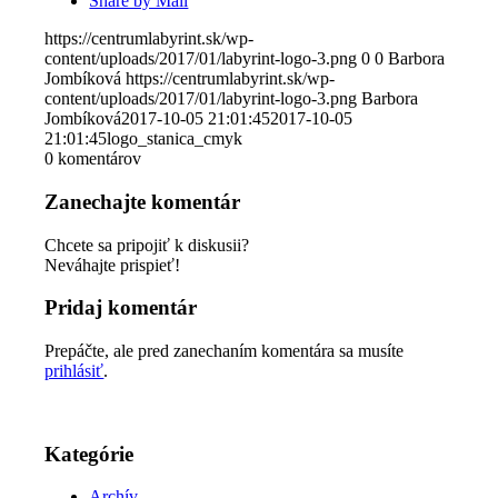
Share by Mail
https://centrumlabyrint.sk/wp-
content/uploads/2017/01/labyrint-logo-3.png
0
0
Barbora
Jombíková
https://centrumlabyrint.sk/wp-
content/uploads/2017/01/labyrint-logo-3.png
Barbora
Jombíková
2017-10-05 21:01:45
2017-10-05
21:01:45
logo_stanica_cmyk
0
komentárov
Zanechajte komentár
Chcete sa pripojiť k diskusii?
Neváhajte prispieť!
Pridaj komentár
Prepáčte, ale pred zanechaním komentára sa musíte
prihlásiť
.
Kategórie
Archív