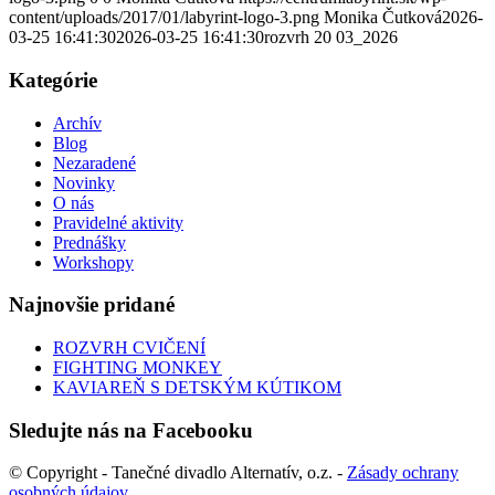
content/uploads/2017/01/labyrint-logo-3.png
Monika Čutková
2026-
03-25 16:41:30
2026-03-25 16:41:30
rozvrh 20 03_2026
Kategórie
Archív
Blog
Nezaradené
Novinky
O nás
Pravidelné aktivity
Prednášky
Workshopy
Najnovšie pridané
ROZVRH CVIČENÍ
FIGHTING MONKEY
KAVIAREŇ S DETSKÝM KÚTIKOM
Sledujte nás na Facebooku
© Copyright - Tanečné divadlo Alternatív, o.z. -
Zásady ochrany
osobných údajov