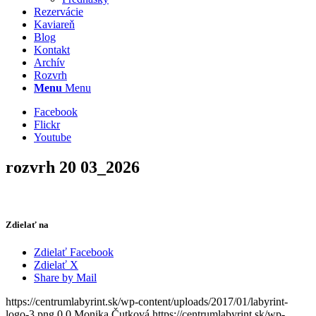
Rezervácie
Kaviareň
Blog
Kontakt
Archív
Rozvrh
Menu
Menu
Facebook
Flickr
Youtube
rozvrh 20 03_2026
Zdielať na
Zdielať Facebook
Zdielať X
Share by Mail
https://centrumlabyrint.sk/wp-content/uploads/2017/01/labyrint-
logo-3.png
0
0
Monika Čutková
https://centrumlabyrint.sk/wp-