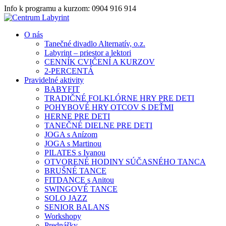
Info k programu a kurzom: 0904 916 914
O nás
Tanečné divadlo Alternatív, o.z.
Labyrint – priestor a lektori
CENNÍK CVIČENÍ A KURZOV
2-PERCENTÁ
Pravidelné aktivity
BABYFIT
TRADIČNÉ FOLKLÓRNE HRY PRE DETI
POHYBOVÉ HRY OTCOV S DEŤMI
HERNE PRE DETI
TANEČNÉ DIELNE PRE DETI
JOGA s Anízom
JOGA s Martinou
PILATES s Ivanou
OTVORENÉ HODINY SÚČASNÉHO TANCA
BRUŠNÉ TANCE
FITDANCE s Anitou
SWINGOVÉ TANCE
SOLO JAZZ
SENIOR BALANS
Workshopy
Prednášky