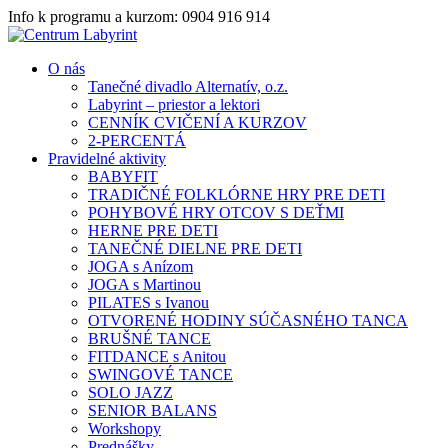
Info k programu a kurzom: 0904 916 914
O nás
Tanečné divadlo Alternatív, o.z.
Labyrint – priestor a lektori
CENNÍK CVIČENÍ A KURZOV
2-PERCENTÁ
Pravidelné aktivity
BABYFIT
TRADIČNÉ FOLKLÓRNE HRY PRE DETI
POHYBOVÉ HRY OTCOV S DEŤMI
HERNE PRE DETI
TANEČNÉ DIELNE PRE DETI
JOGA s Anízom
JOGA s Martinou
PILATES s Ivanou
OTVORENÉ HODINY SÚČASNÉHO TANCA
BRUŠNÉ TANCE
FITDANCE s Anitou
SWINGOVÉ TANCE
SOLO JAZZ
SENIOR BALANS
Workshopy
Prednášky