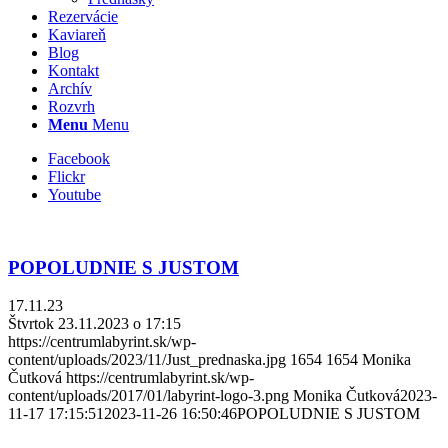
Rezervácie
Kaviareň
Blog
Kontakt
Archív
Rozvrh
Menu
Menu
Facebook
Flickr
Youtube
POPOLUDNIE S JUSTOM
17.11.23
Štvrtok 23.11.2023 o 17:15
https://centrumlabyrint.sk/wp-
content/uploads/2023/11/Just_prednaska.jpg
1654
1654
Monika
Čutková
https://centrumlabyrint.sk/wp-
content/uploads/2017/01/labyrint-logo-3.png
Monika Čutková
2023-
11-17 17:15:51
2023-11-26 16:50:46
POPOLUDNIE S JUSTOM