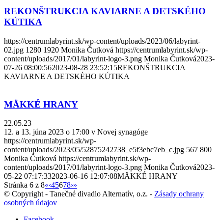
REKONŠTRUKCIA KAVIARNE A DETSKÉHO
KÚTIKA
https://centrumlabyrint.sk/wp-content/uploads/2023/06/labyrint-
02.jpg
1280
1920
Monika Čutková
https://centrumlabyrint.sk/wp-
content/uploads/2017/01/labyrint-logo-3.png
Monika Čutková
2023-
07-26 08:00:56
2023-08-28 23:52:15
REKONŠTRUKCIA
KAVIARNE A DETSKÉHO KÚTIKA
MÄKKÉ HRANY
22.05.23
12. a 13. júna 2023 o 17:00 v Novej synagóge
https://centrumlabyrint.sk/wp-
content/uploads/2023/05/52875242738_e5f3ebc7eb_c.jpg
567
800
Monika Čutková
https://centrumlabyrint.sk/wp-
content/uploads/2017/01/labyrint-logo-3.png
Monika Čutková
2023-
05-22 07:17:33
2023-06-16 12:07:08
MÄKKÉ HRANY
Stránka 6 z 8
«
‹
4
5
6
7
8
›
»
© Copyright - Tanečné divadlo Alternatív, o.z. -
Zásady ochrany
osobných údajov
Facebook