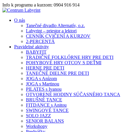
Info k programu a kurzom: 0904 916 914
O nás
Tanečné divadlo Alternatív, o.z.
Labyrint – priestor a lektori
CENNÍK CVIČENÍ A KURZOV
2-PERCENTÁ
Pravidelné aktivity
BABYFIT
TRADIČNÉ FOLKLÓRNE HRY PRE DETI
POHYBOVÉ HRY OTCOV S DEŤMI
HERNE PRE DETI
TANEČNÉ DIELNE PRE DETI
JOGA s Anízom
JOGA s Martinou
PILATES s Ivanou
OTVORENÉ HODINY SÚČASNÉHO TANCA
BRUŠNÉ TANCE
FITDANCE s Anitou
SWINGOVÉ TANCE
SOLO JAZZ
SENIOR BALANS
Workshopy
Prednášky