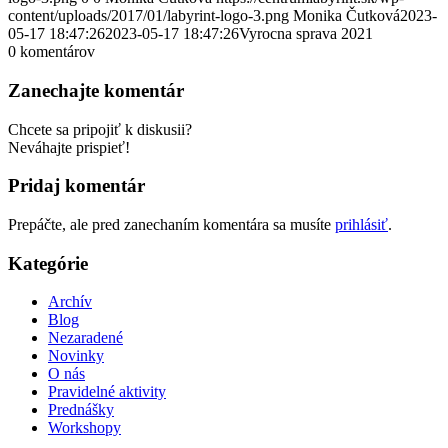
content/uploads/2017/01/labyrint-logo-3.png
Monika Čutková
2023-
05-17 18:47:26
2023-05-17 18:47:26
Vyrocna sprava 2021
0
komentárov
Zanechajte komentár
Chcete sa pripojiť k diskusii?
Neváhajte prispieť!
Pridaj komentár
Prepáčte, ale pred zanechaním komentára sa musíte
prihlásiť
.
Kategórie
Archív
Blog
Nezaradené
Novinky
O nás
Pravidelné aktivity
Prednášky
Workshopy