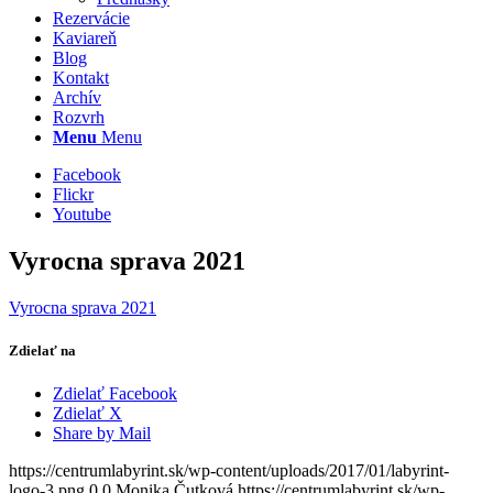
Rezervácie
Kaviareň
Blog
Kontakt
Archív
Rozvrh
Menu
Menu
Facebook
Flickr
Youtube
Vyrocna sprava 2021
Vyrocna sprava 2021
Zdielať na
Zdielať Facebook
Zdielať X
Share by Mail
https://centrumlabyrint.sk/wp-content/uploads/2017/01/labyrint-
logo-3.png
0
0
Monika Čutková
https://centrumlabyrint.sk/wp-