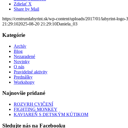
Zdielať X
Share by Mail
https://centrumlabyrint.sk/wp-content/uploads/2017/01/labyrint-logo-
21:29:10
2025-08-20 21:29:10
Daniela_03
Kategórie
Archív
Blog
Nezaradené
Novinky
O nás
Pravidelné aktivity
Prednášky
Workshopy
Najnovšie pridané
ROZVRH CVIČENÍ
FIGHTING MONKEY
KAVIAREŇ S DETSKÝM KÚTIKOM
Sledujte nás na Facebooku