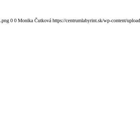
3.png
0
0
Monika Čutková
https://centrumlabyrint.sk/wp-content/uploa