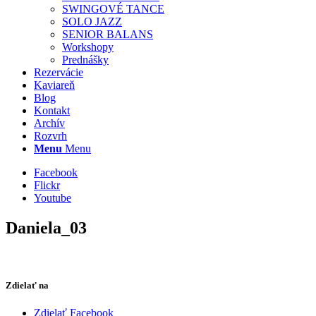
SWINGOVÉ TANCE
SOLO JAZZ
SENIOR BALANS
Workshopy
Prednášky
Rezervácie
Kaviareň
Blog
Kontakt
Archív
Rozvrh
Menu
Menu
Facebook
Flickr
Youtube
Daniela_03
Zdielať na
Zdielať Facebook