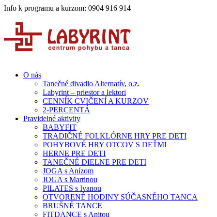
Info k programu a kurzom: 0904 916 914
O nás
Tanečné divadlo Alternatív, o.z.
Labyrint – priestor a lektori
CENNÍK CVIČENÍ A KURZOV
2-PERCENTÁ
Pravidelné aktivity
BABYFIT
TRADIČNÉ FOLKLÓRNE HRY PRE DETI
POHYBOVÉ HRY OTCOV S DEŤMI
HERNE PRE DETI
TANEČNÉ DIELNE PRE DETI
JOGA s Anízom
JOGA s Martinou
PILATES s Ivanou
OTVORENÉ HODINY SÚČASNÉHO TANCA
BRUŠNÉ TANCE
FITDANCE s Anitou