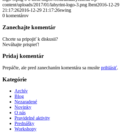
content/uploads/2017/01/labyrint-logo-3.png
lbrnt
2016-12-29
21:17:26
2016-12-29 21:17:26
swing
0
komentárov
Zanechajte komentár
Chcete sa pripojiť k diskusii?
Neváhajte prispieť!
Pridaj komentár
Prepáčte, ale pred zanechaním komentára sa musíte
prihlásiť
.
Kategórie
Archív
Blog
Nezaradené
Novinky
O nás
Pravidelné aktivity
Prednášky
Workshopy