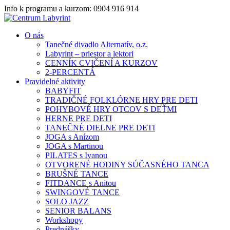
Info k programu a kurzom: 0904 916 914
O nás
Tanečné divadlo Alternatív, o.z.
Labyrint – priestor a lektori
CENNÍK CVIČENÍ A KURZOV
2-PERCENTÁ
Pravidelné aktivity
BABYFIT
TRADIČNÉ FOLKLÓRNE HRY PRE DETI
POHYBOVÉ HRY OTCOV S DEŤMI
HERNE PRE DETI
TANEČNÉ DIELNE PRE DETI
JOGA s Anízom
JOGA s Martinou
PILATES s Ivanou
OTVORENÉ HODINY SÚČASNÉHO TANCA
BRUŠNÉ TANCE
FITDANCE s Anitou
SWINGOVÉ TANCE
SOLO JAZZ
SENIOR BALANS
Workshopy
Prednášky