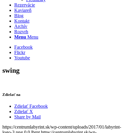
Rezervácie
Kaviareň
Blog
Kontakt
Archív
Rozvrh
Menu
Menu
Facebook
Flickr
Youtube
swing
Zdielať na
Zdielať Facebook
Zdielať X
Share by Mail
https://centrumlabyrint.sk/wp-content/uploads/2017/01/labyrint-
logo-3.png
0
0
lbrnt
https://centrumlabyrint.sk/wp-